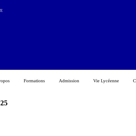
TE
ropos
Formations
Admission
Vie Lycéenne
C
025