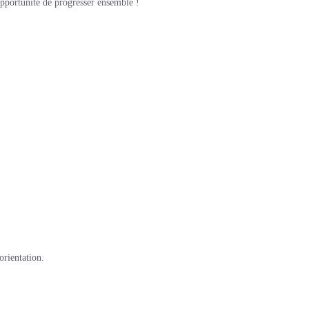
opportunité de progresser ensemble !
orientation.